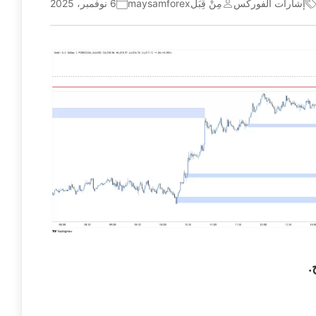
إشارات الفوركس
مِنْ قِبَل
maysamforex
6 نوفمبر، 2025
.